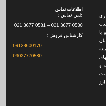
اطلاعات تماس
تلفن تماس :
تری
 به فعالیت
0580 3677 021 – 0581 3677 021
 با
کارشناس فروش :
تان
09128600170
ینه
09027770580
های
د و
ست
رز