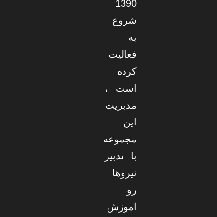
1390
شروع
به
فعالیت
کرده
است ،
مدیریت
این
مجموعه
با تدبیر
نیروها
رو
آموزش