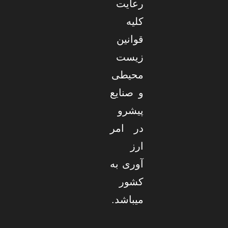
رعایت
کلیه
قوانین
زیست
محیطی
و صنایع
پیشرو
در امر
ارز
آوری به
کشور
میباشد.