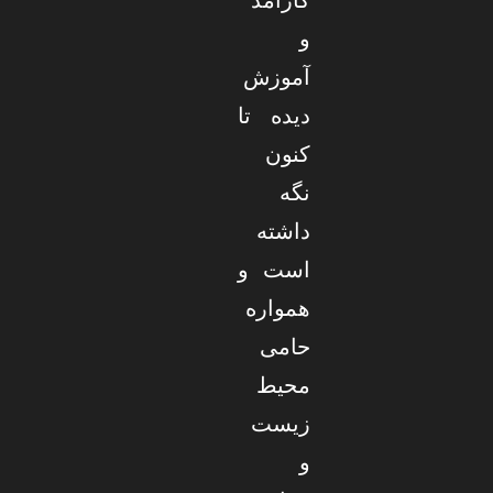
کارآمد
و
آموزش
دیده تا
کنون
نگه
داشته
است و
همواره
حامی
محیط
زیست
و