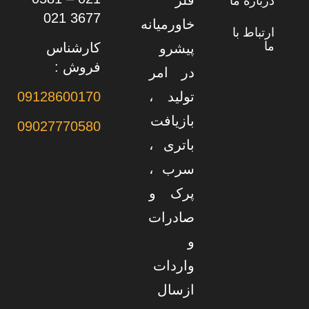
فلز
درباره ما
3677 021
خاورمیانه
ارتباط با
ما
کارشناس
پیشرو
فروش :
در امر
تولید ،
09128600170
بازیافت
09027770580
باتری ،
سرب ،
پرک و
صادرات
و
واردات
ازسال