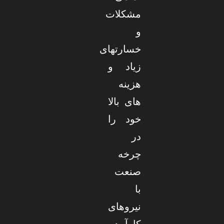
مشکلات
و
خسارتهای
زیاد و
هزینه
های بالا
خود را
در
چرخه
صنعت
با
نیروهای