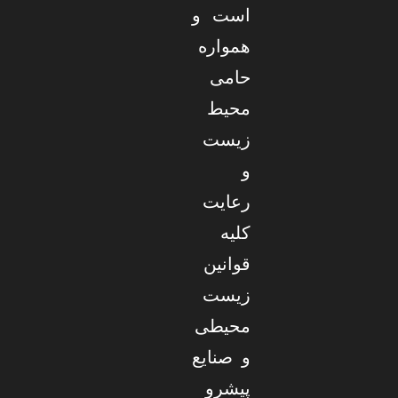
است و
همواره
حامی
محیط
زیست
و
رعایت
کلیه
قوانین
زیست
محیطی
و صنایع
پیشرو