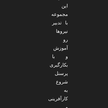
این
مجموعه
با تدبیر
نیروها
رو
آموزش
و با
بکارگیری
پرسنل
شروع
به
کارآفرینی
و