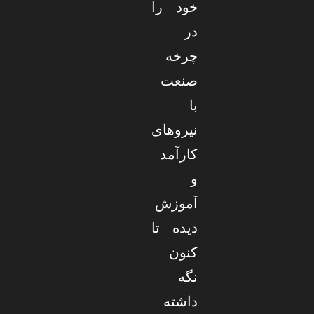
خود را
در
چرخه
صنعت
با
نیروهای
کارآمد
و
آموزش
دیده تا
کنون
نگه
داشته