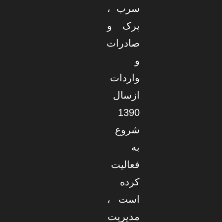
سرب ،
پرک و
صادرات
و
واردات
ازسال
1390
شروع
به
فعالیت
کرده
است ،
مدیریت