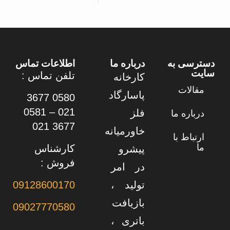
دسترسی به
درباره ما
اطلاعات تماس
سایت
تلفن تماس :
کارخانه
مقالات
پاسارگاد
0580 3677
021 – 0581
فلز
درباره ما
3677 021
خاورمیانه
ارتباط با
ما
کارشناس
پیشرو
فروش :
در امر
تولید ،
09128600170
بازیافت
09027770580
باتری ،