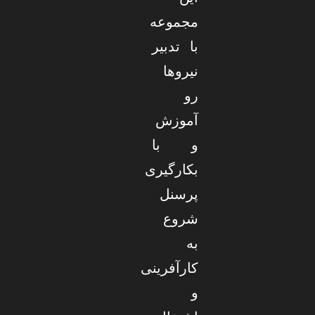
مجموعه
با تدبیر
نیروها
رو
آموزش
و با
بکارگیری
پرسنل
شروع
به
کارآفرینی
و