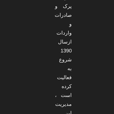
پرک و
صادرات
و
واردات
ازسال
1390
شروع
به
فعالیت
کرده
است ،
مدیریت
این