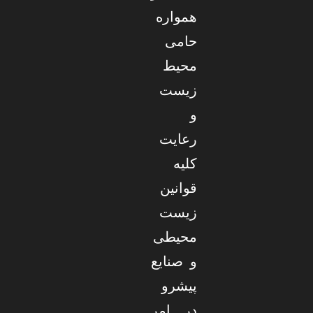
همواره
حامی
محیط
زیست
و
رعایت
کلیه
قوانین
زیست
محیطی
و صنایع
پیشرو
در امر