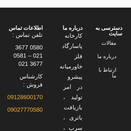
دسترسی به
درباره ما
اطلاعات تماس
سایت
تلفن تماس :
کارخانه
مقالات
پاسارگاد
0580 3677
021 – 0581
فلز
درباره ما
3677 021
خاورمیانه
ارتباط با
ما
کارشناس
پیشرو
فروش :
در امر
تولید ،
09128600170
بازیافت
09027770580
باتری ،
سرب ،