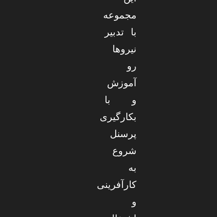
مجموعه
با تدبیر
نیروها
رو
آموزش
و با
بکارگیری
پرسنل
شروع
به
کارآفرینی
و