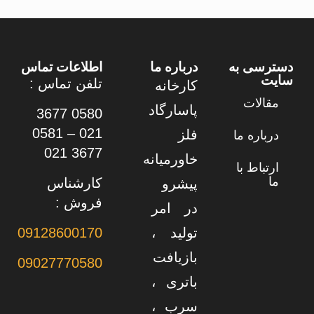
دسترسی به
درباره ما
اطلاعات تماس
سایت
تلفن تماس :
کارخانه
مقالات
پاسارگاد
0580 3677
021 – 0581
فلز
درباره ما
3677 021
خاورمیانه
ارتباط با
ما
کارشناس
پیشرو
فروش :
در امر
تولید ،
09128600170
بازیافت
09027770580
باتری ،
سرب ،