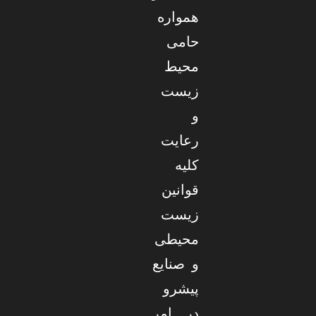
همواره
حامی
محیط
زیست
و
رعایت
کلیه
قوانین
زیست
محیطی
و صنایع
پیشرو
در امر