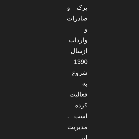
پرک و
صادرات
و
واردات
ازسال
1390
شروع
به
فعالیت
کرده
است ،
مدیریت
این