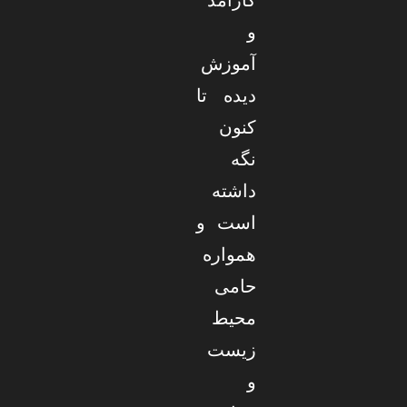
کارآمد
و
آموزش
دیده تا
کنون
نگه
داشته
است و
همواره
حامی
محیط
زیست
و