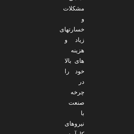
مشکلات
و
خسارتهای
زیاد و
هزینه
های بالا
خود را
در
چرخه
صنعت
با
نیروهای