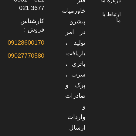
فلز
درباره ما
3677 021
خاورمیانه
ارتباط با
ما
کارشناس
پیشرو
فروش :
در امر
تولید ،
09128600170
بازیافت
09027770580
باتری ،
سرب ،
پرک و
صادرات
و
واردات
ازسال