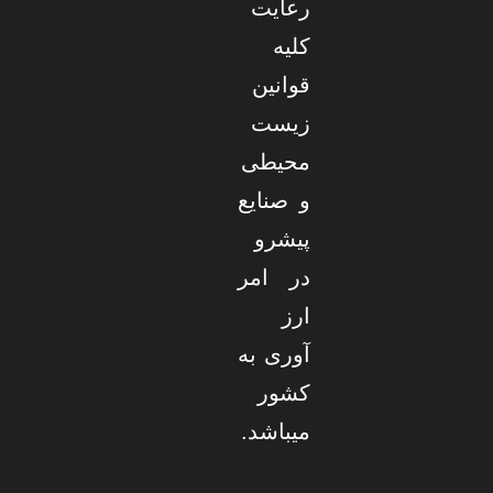
رعایت
کلیه
قوانین
زیست
محیطی
و صنایع
پیشرو
در امر
ارز
آوری به
کشور
میباشد.