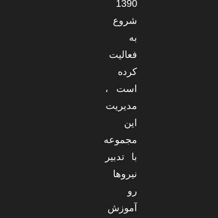
1390
شروع
به
فعالیت
کرده
است ،
مدیریت
این
مجموعه
با تدبیر
نیروها
رو
آموزش