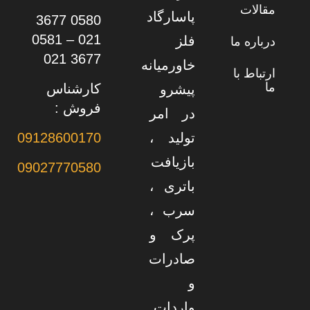
مقالات
پاسارگاد
0580 3677
021 – 0581
فلز
درباره ما
3677 021
خاورمیانه
ارتباط با
ما
کارشناس
پیشرو
فروش :
در امر
تولید ،
09128600170
بازیافت
09027770580
باتری ،
سرب ،
پرک و
صادرات
و
واردات