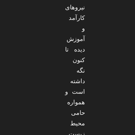
نیروهای
کارآمد
و
آموزش
دیده تا
کنون
نگه
داشته
است و
همواره
حامی
محیط
زیست