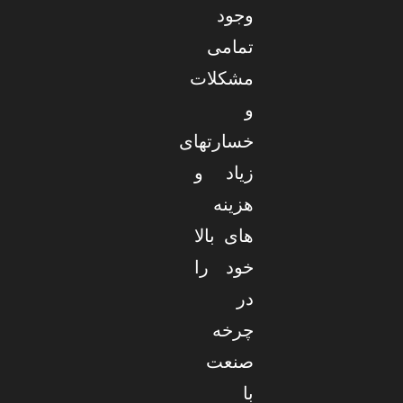
وجود
تمامی
مشکلات
و
خسارتهای
زیاد و
هزینه
های بالا
خود را
در
چرخه
صنعت
با