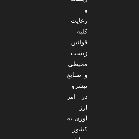
و
رعایت
کلیه
قوانین
زیست
محیطی
و صنایع
پیشرو
در امر
ارز
آوری به
کشور