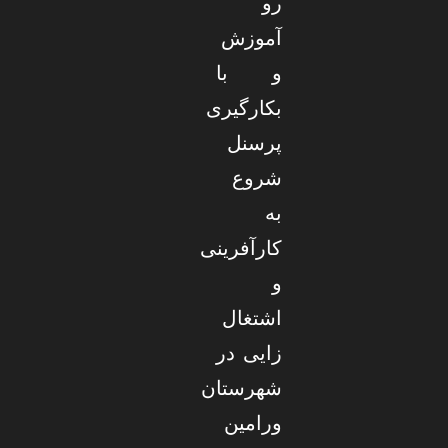
رو
آموزش
و با
بکارگیری
پرسنل
شروع
به
کارآفرینی
و
اشتغال
زایی در
شهرستان
ورامین