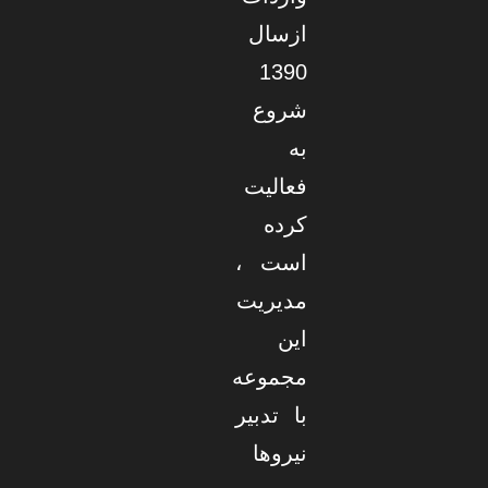
ازسال
1390
شروع
به
فعالیت
کرده
است ،
مدیریت
این
مجموعه
با تدبیر
نیروها