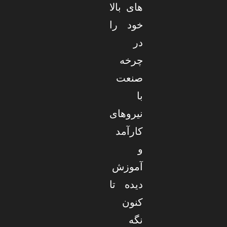
های بالا
خود را
در
چرخه
صنعت
با
نیروهای
کارآمد
و
آموزش
دیده تا
کنون
نگه