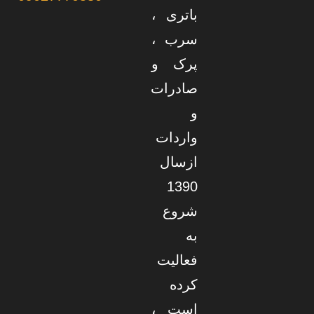
باتری ،
سرب ،
پرک و
صادرات
و
واردات
ازسال
1390
شروع
به
فعالیت
کرده
است ،