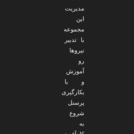
مدیریت
این
مجموعه
با تدبیر
نیروها
رو
آموزش
و با
بکارگیری
پرسنل
شروع
به
کارآفرینی