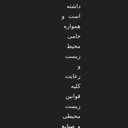
داشته
است و
همواره
حامی
محیط
زیست
و
رعایت
کلیه
قوانین
زیست
محیطی
و صنایع