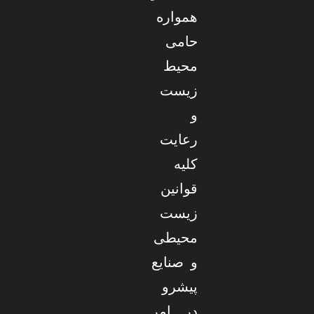
همواره
حامی
محیط
زیست
و
رعایت
کلیه
قوانین
زیست
محیطی
و صنایع
پیشرو
در امر