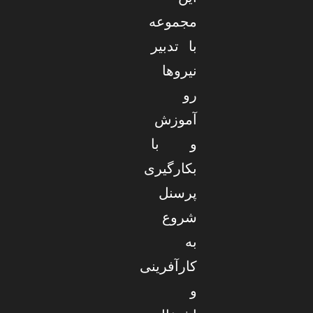
مجموعه
با تدبیر
نیروها
رو
آموزش
و با
بکارگیری
پرسنل
شروع
به
کارآفرینی
و