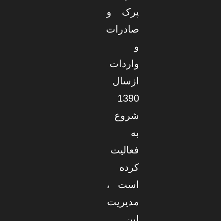
پرک و
صادرات
و
واردات
ازسال
1390
شروع
به
فعالیت
کرده
است ،
مدیریت
این