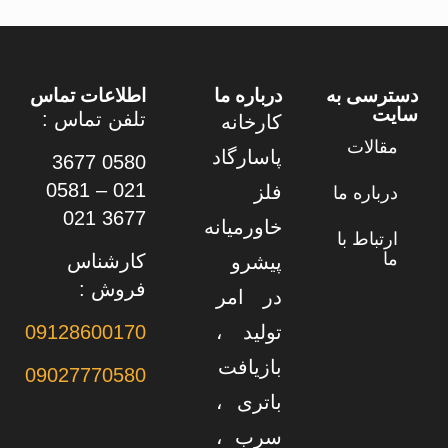
دسترسی به
درباره ما
اطلاعات تماس
سایت
تلفن تماس :
کارخانه
مقالات
پاسارگاد
0580 3677
021 – 0581
فلز
درباره ما
3677 021
خاورمیانه
ارتباط با
ما
کارشناس
پیشرو
فروش :
در امر
تولید ،
09128600170
بازیافت
09027770580
باتری ،
سرب ،