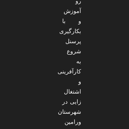
رو
آموزش
و با
بکارگیری
پرسنل
شروع
به
کارآفرینی
و
اشتغال
زایی در
شهرستان
ورامین