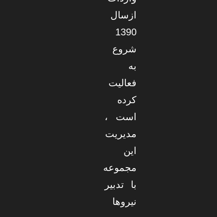
ازسال
1390
شروع
به
فعالیت
کرده
است ،
مدیریت
این
مجموعه
با تدبیر
نیروها