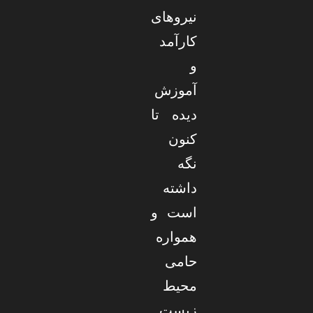
نیروهای
کارآمد
و
آموزش
دیده تا
کنون
نگه
داشته
است و
همواره
حامی
محیط
زیست