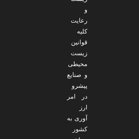
و
رعایت
کلیه
قوانین
زیست
محیطی
و صنایع
پیشرو
در امر
ارز
آوری به
کشور