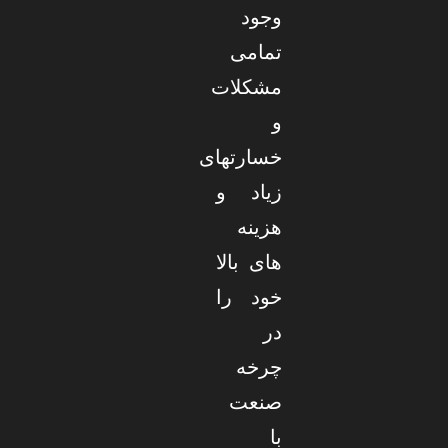
وجود
تمامی
مشکلات
و
خسارتهای
زیاد و
هزینه
های بالا
خود را
در
چرخه
صنعت
با