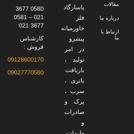
مقالات
پاسارگاد
0580 3677
021 – 0581
فلز
درباره ما
3677 021
خاورمیانه
ارتباط با
ما
کارشناس
پیشرو
فروش :
در امر
تولید ،
09128600170
بازیافت
09027770580
باتری ،
سرب ،
پرک و
صادرات
و
واردات