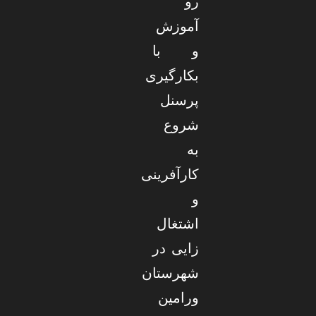
رو
آموزش
و با
بکارگیری
پرسنل
شروع
به
کارآفرینی
و
اشتغال
زایی در
شهرستان
ورامین