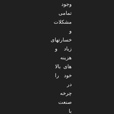
وجود
تمامی
مشکلات
و
خسارتهای
زیاد و
هزینه
های بالا
خود را
در
چرخه
صنعت
با