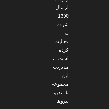
ازسال
1390
شروع
به
فعالیت
کرده
است ،
مدیریت
این
مجموعه
با تدبیر
نیروها