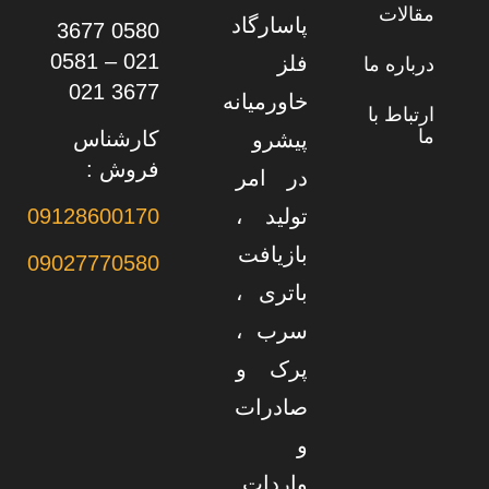
مقالات
پاسارگاد
0580 3677
021 – 0581
فلز
درباره ما
3677 021
خاورمیانه
ارتباط با
ما
کارشناس
پیشرو
فروش :
در امر
تولید ،
09128600170
بازیافت
09027770580
باتری ،
سرب ،
پرک و
صادرات
و
واردات