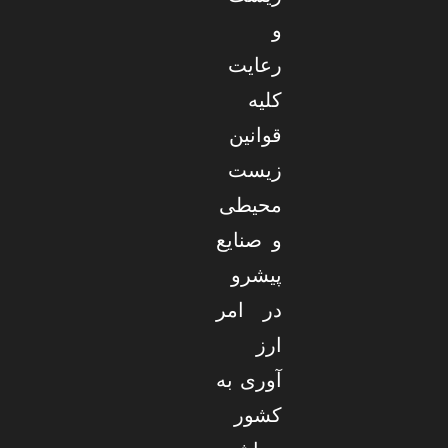
و
رعایت
کلیه
قوانین
زیست
محیطی
و صنایع
پیشرو
در امر
ارز
آوری به
کشور