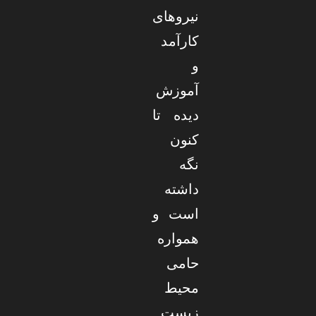
نیروهای
کارآمد
و
آموزش
دیده تا
کنون
نگه
داشته
است و
همواره
حامی
محیط
زیست