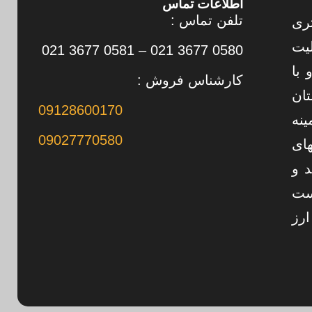
اطلاعات تماس
تلفن تماس :
تری
 به فعالیت
0580 3677 021 – 0581 3677 021
 با
کارشناس فروش :
تان
09128600170
ینه
09027770580
های
د و
ست
رز