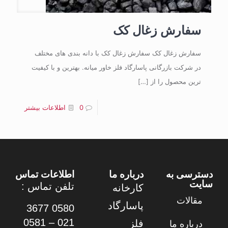
سفارش زغال کک
سفارش زغال کک سفارش زغال کک با دانه بندی های مختلف
در شرکت بازرگانی پاسارگاد فلز خاور میانه. بهترین و با کیفیت
ترین محصول را از
[…]
0
اطلاعات بیشتر
دسترسی به
درباره ما
اطلاعات تماس
سایت
تلفن تماس :
کارخانه
مقالات
پاسارگاد
0580 3677
021 – 0581
فلز
درباره ما