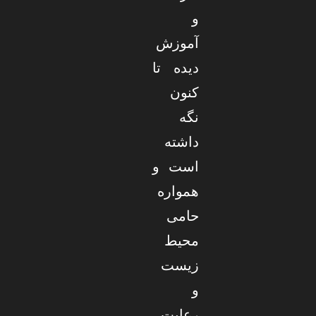
و
آموزش
دیده تا
کنون
نگه
داشته
است و
همواره
حامی
محیط
زیست
و
رعایت