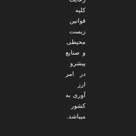
کلیه
قوانین
زیست
محیطی
و صنایع
پیشرو
در امر
ارز
آوری به
کشور
میباشد.