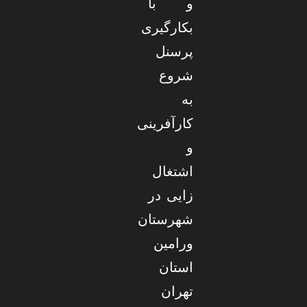
و با
بکارگیری
پرسنل
شروع
به
کارآفرینی
و
اشتغال
زایی در
شهرستان
ورامین
استان
تهران