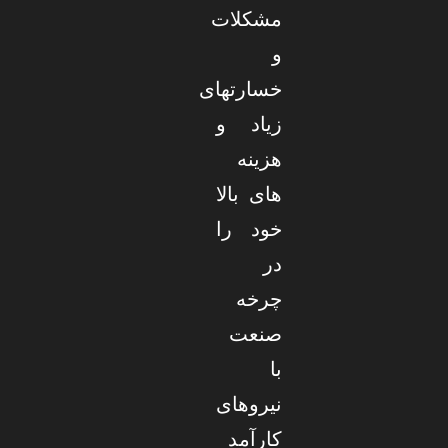
مشکلات
و
خسارتهای
زیاد و
هزینه
های بالا
خود را
در
چرخه
صنعت
با
نیروهای
کارآمد