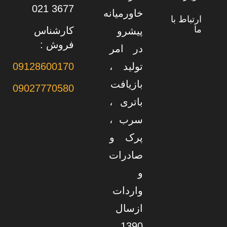
3677 021
خاورمیانه
ارتباط با
ما
کارشناس
پیشرو
فروش :
در امر
تولید ،
09128600170
بازیافت
09027770580
باتری ،
سرب ،
پرک و
صادرات
و
واردات
ازسال
1390