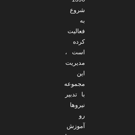
شروع
به
فعالیت
کرده
است ،
مدیریت
این
مجموعه
با تدبیر
نیروها
رو
آموزش