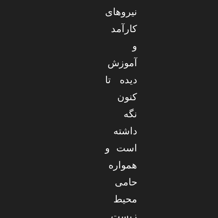
نیروهای
کارآمد
و
آموزش
دیده تا
کنون
نگه
داشته
است و
همواره
حامی
محیط
زیست