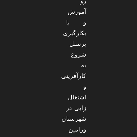
رو
آموزش
و با
بکارگیری
پرسنل
شروع
به
کارآفرینی
و
اشتغال
زایی در
شهرستان
ورامین