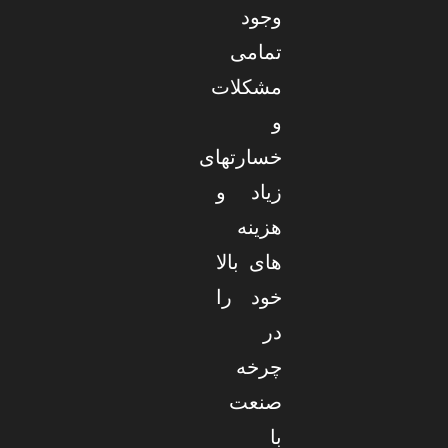
وجود
تمامی
مشکلات
و
خسارتهای
زیاد و
هزینه
های بالا
خود را
در
چرخه
صنعت
با