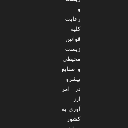
و
رعایت
کلیه
قوانین
زیست
محیطی
و صنایع
پیشرو
در امر
ارز
آوری به
کشور