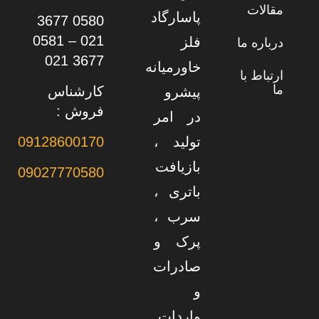
مقالات
پاسارگاد
0580 3677
021 – 0581
فلز
درباره ما
3677 021
خاورمیانه
ارتباط با
ما
کارشناس
پیشرو
فروش :
در امر
تولید ،
09128600170
بازیافت
09027770580
باتری ،
سرب ،
پرک و
صادرات
و
واردات