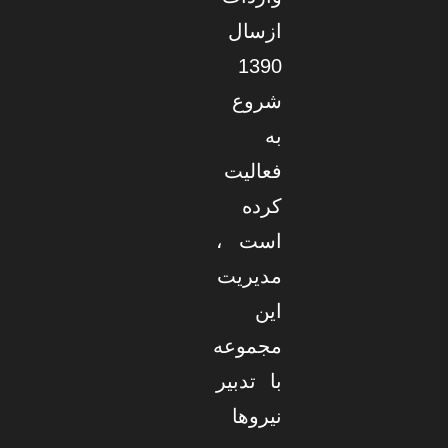
ازسال
1390
شروع
به
فعالیت
کرده
است ،
مدیریت
این
مجموعه
با تدبیر
نیروها