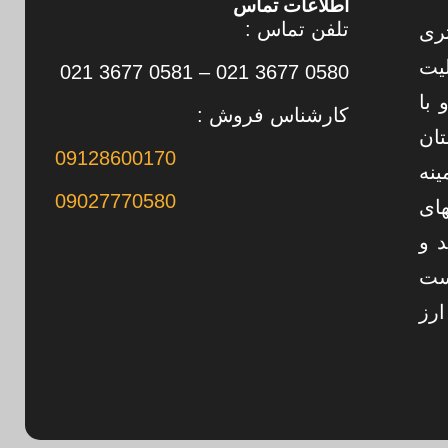
اطلاعات تماس
تلفن تماس :
تری
 به فعالیت
0580 3677 021 – 0581 3677 021
 با
کارشناس فروش :
تان
09128600170
ینه
09027770580
های
د و
ست
رز