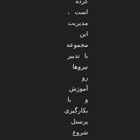
کرده
است ،
مدیریت
این
مجموعه
با تدبیر
نیروها
رو
آموزش
و با
بکارگیری
پرسنل
شروع