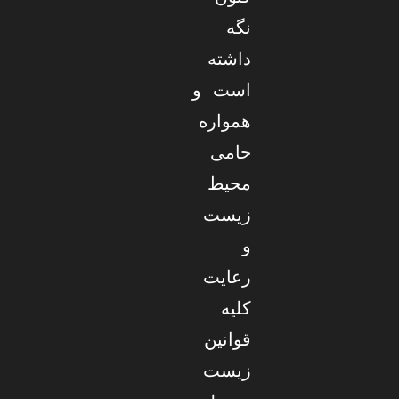
نگه
داشته
است و
همواره
حامی
محیط
زیست
و
رعایت
کلیه
قوانین
زیست