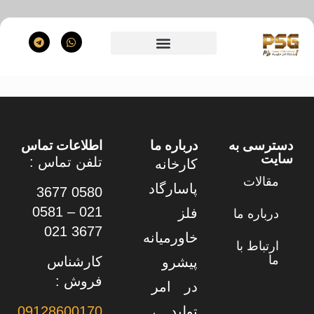
دسترسی به
درباره ما
اطلاعات تماس
سایت
تلفن تماس :
کارخانه
مقالات
پاسارگاد
0580 3677
021 – 0581
فلز
درباره ما
3677 021
خاورمیانه
ارتباط با
ما
کارشناس
پیشرو
فروش :
در امر
تولید ،
09128600170