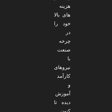
هزینه
های بالا
خود را
در
چرخه
صنعت
با
نیروهای
کارآمد
و
آموزش
دیده تا
کنون