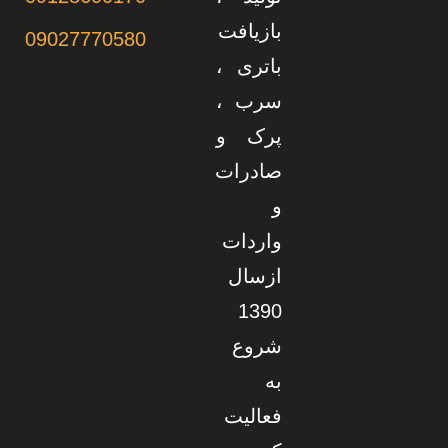
بازیافت
09027770580
باتری ،
سرب ،
پرک و
صادرات
و
واردات
ازسال
1390
شروع
به
فعالیت